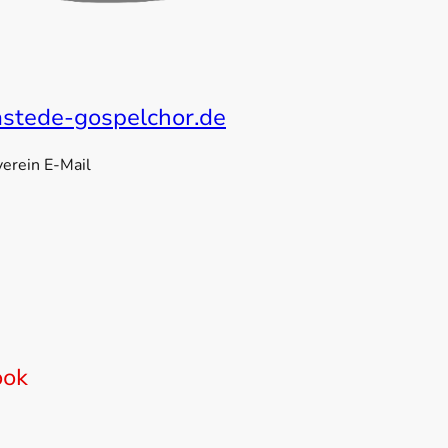
astede-gospelchor.de
verein E-Mail
ook