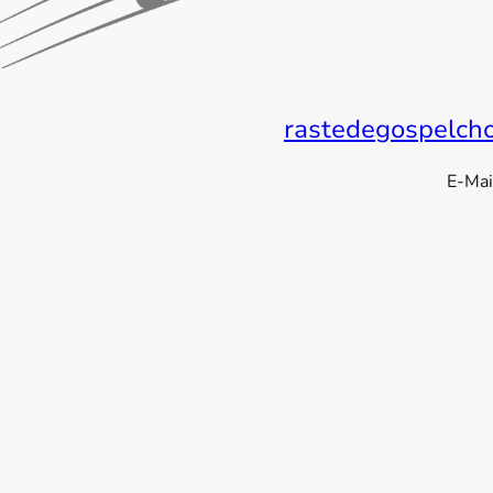
rastedegospelch
E-Mai
Fo